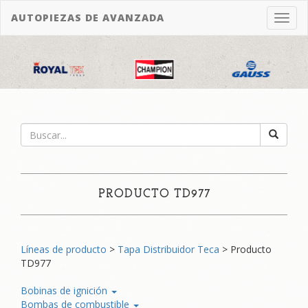
Bienvenido, invitado |
Iniciar sesión
AUTOPIEZAS DE AVANZADA
Toggl
navig
PRODUCTO TD977
Líneas de producto
>
Tapa Distribuidor Teca
> Producto
TD977
Bobinas de ignición
Bombas de combustible