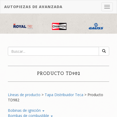
Bienvenido, invitado |
Iniciar sesión
AUTOPIEZAS DE AVANZADA
Toggl
navig
PRODUCTO TD982
Líneas de producto
>
Tapa Distribuidor Teca
> Producto
TD982
Bobinas de ignición
Bombas de combustible